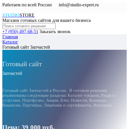
Работаем по всей России
info@studio-expert.ru
STUDIO
STORE
Магазин готовых сайтов для вашего бизнеса
+7 (950) 497-68-51
Заказать звонок
Главная
Каталог
Готовый сайт Запчастей
Готовый сайт
Запчастей
Готовый сайт Запчастей в России . В готовом решении
реализованы следующие разделы: Каталог товаров, Раздел с
услугами, Портфолио, Акции, Блог, Новости, Команда,
Вакансии, Партнёры, Лицензии и сертификаты, Контакты.
Цена: 39 000 руб.