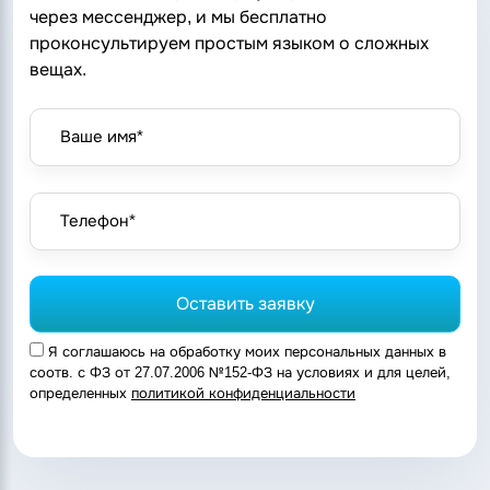
через мессенджер, и мы бесплатно
Донецкая Народная Республика
проконсультируем простым языком о сложных
Донецк
вещах.
Забайкальский край
Чита
Ваше имя*
Запорожская область
Запорожье
Ивановская область
Телефон*
Иваново
Иркутская область
Иркутск
Оставить заявку
Калининградская область
Я соглашаюсь на обработку моих персональных данных в
Калининград
соотв. с ФЗ от 27.07.2006 №152-ФЗ на условиях и для целей,
Калужская область
определенных
политикой конфиденциальности
Калуга
Камчатский край
Петропавловск-Камчатский